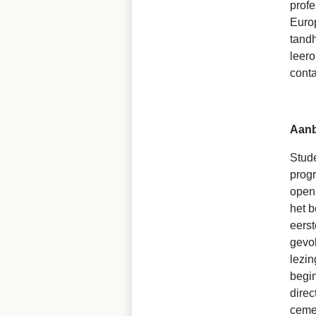
profe
Euro
tandh
leero
conta
Aanb
Stude
progr
open 
het b
eerst
gevol
lezin
begin
direc
cemen