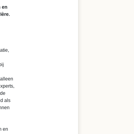
n en
ière.
atie,
ij
alleen
xperts,
 de
d als
unnen
n en