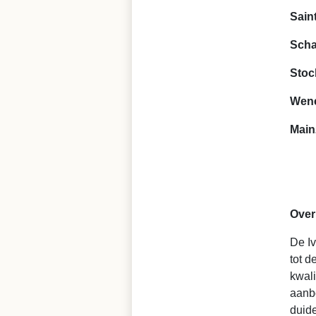
Sain
Sch
Stoc
Wen
Main
Over
De Iv
tot 
kwali
aanb
duide