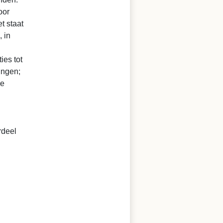
oor
t staat
 in
ies tot
ingen;
he
rdeel