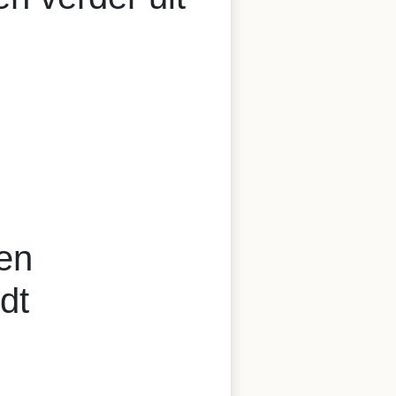
en
dt