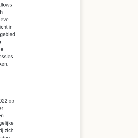
kflows
th
ieve
cht in
 gebied
r
de
essies
ken.
2022 op
er
en
elijke
ij zich
anden.