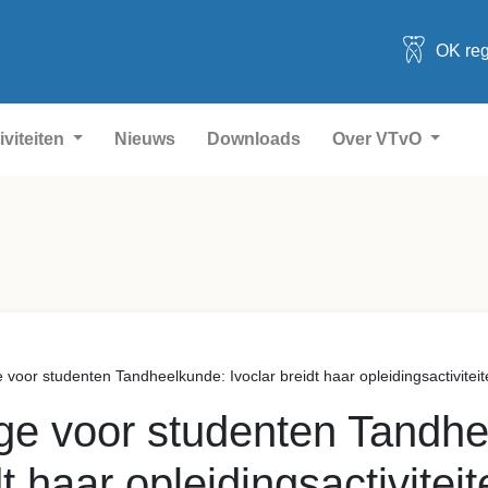
OK reg
iviteiten
Nieuws
Downloads
Over VTvO
oor studenten Tandheelkunde: Ivoclar breidt haar opleidingsactiviteite
e voor studenten Tandhe
dt haar opleidingsactiviteit