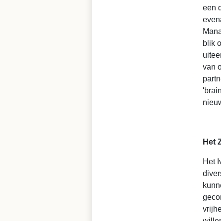
een d
even
Mana
blik 
uitee
van o
part
'brai
nieuw
Het 
Het I
diver
kunn
gecom
vrijh
wille