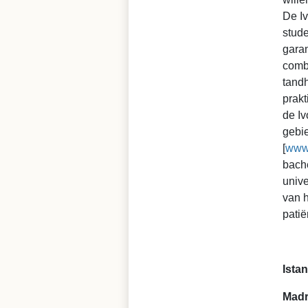
De Iv
stude
garan
combi
tandh
prakt
de Iv
gebi
[
www.
bache
unive
van h
patië
Ista
Madr