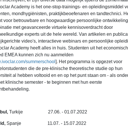
oclar Academy is het one-stop-trainings- en opleidingsmiddel v
nten, mondhygiënisten, praktijkbeoefenaren en tandtechnici. He
t voor betrouwbare en hoogwaardige persoonlijke ontwikkeling,
natie met geavanceerde virtuele kennisoverdracht door
eelkundige experts uit de hele wereld. Van artikelen en publicat
ijkgerichte video's, interactieve webinars en persoonlijke opleid
oclar Academy heeft alles in huis. Studenten uit het economisc
ed EMEA kunnen zich nu aanmelden
ivoclar.com/summerschool
]. Het programma is opgezet voor
lorstudenten die de pre-klinische theoretische studie op hun
rsiteit al hebben voltooid en en op het punt staan om - als onde
et klinische semester - te beginnen met hun eerste
ntbehandeling.
nbul,
Turkije 27.06. - 01.07.2022
id,
Spanje 11.07. - 15.07.2022