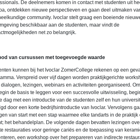
ssionals. De deelnemers komen in contact met studenten uit he
pa, ontdekken nieuwe perspectieven en gaan deel uitmaken va
eelkundige community. Ivoclar stelt graag een boeiende nieuw
mgeving beschikbaar aan de studenten, maar vindt de
ctmogelijkheden net zo belangrijk.
od van cursussen met toegevoegde waarde
nten kunnen bij het Ivoclar ZomerCollege rekenen op een geva
amma. Verspreid over vijf dagen worden praktijkgerichte works
dialogen, lezingen, webinars en activiteiten georganiseerd. O
egin de basis te leggen voor een succesvolle uitwisseling, begi
e dag met een introductie van de studenten zelf en hun universit
gd door een korte bedrijfsintroductie van Ivoclar. Vervolgens g
gen van start met een stap waarmee elke tandarts in de praktijk
t; het behandelplan. De volgende dagen bevatten lezingen ove
te restauraties voor geringe cariës en de toepassing van keram
teren, een workshop over het prepareren van indirecte restaura