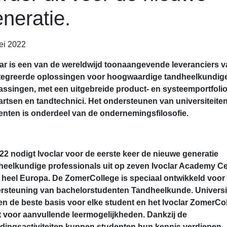
neratie.
ei 2022
lar is een van de wereldwijd toonaangevende leveranciers v
tegreerde oplossingen voor hoogwaardige tandheelkundig
assingen, met een uitgebreide product- en systeemportfoli
artsen en tandtechnici. Het ondersteunen van universiteite
enten is onderdeel van de ondernemingsfilosofie.
022 nodigt Ivoclar voor de eerste keer de nieuwe generatie
heelkundige professionals uit op zeven Ivoclar Academy C
 heel Europa. De ZomerCollege is speciaal ontwikkeld voor
rsteuning van bachelorstudenten Tandheelkunde.
Universi
en de beste basis voor elke student en het Ivoclar ZomerCo
t voor aanvullende leermogelijkheden. Dankzij de
idingsactiviteiten kunnen studenten hun kennis verdiepen,