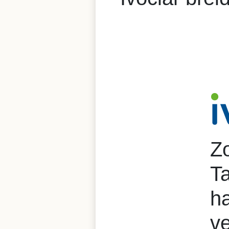
Z
Ta
ha
ve