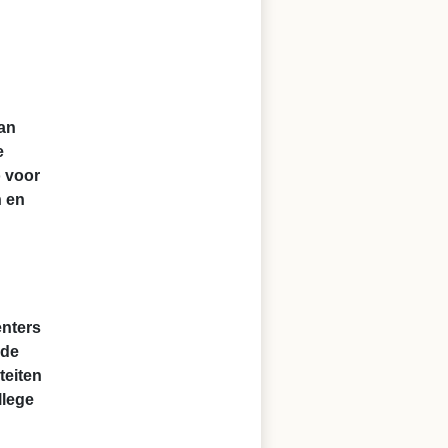
an
e
o voor
n en
enters
 de
teiten
llege