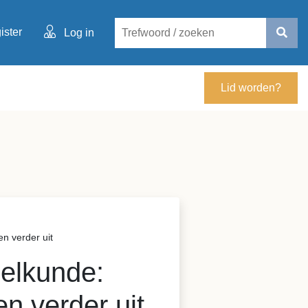
ister
Log in
Lid worden?
n verder uit
elkunde:
en verder uit