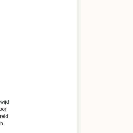
dwijd
oor
reid
en