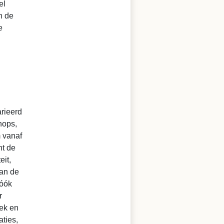
el
n de
e
rieerd
hops,
m vanaf
nt de
eit,
aan de
 óók
r
iek en
ties,