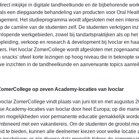
irect inkijkje in digitale tandheelkunde en de bijbehorende wor
als een diepgaande behandeling van producten voor Oral Heal
gement. Het studieprogramma wordt afgesloten met een intens
op de carrière van de studenten zelf. De studenten verkrijgen inzi
nlopende werkgebieden, zowel bij tandartspraktijken als op het
pleiding, verkoop en research & development bij Ivoclar en haa
ners. Het Ivoclar ZomerCollege wordt afgesloten met zogenaam
n snacks' ofwel korte lezingen op hoog niveau die in beknopte s
e inzichten in de tandheelkunde en aanverwante topics aanrei
ZomerCollege op zeven Academy-locaties van Ivoclar
voclar ZomerCollege vindt plaats van juni tot en met augustus 
se Academy-locaties van Ivoclar door heel Europa; op die mani
en mogelijkheden voor permanente educatie gemakkelijk word
bineerd met een vakantiereis. Om de studenten de grootst mog
eid te bieden, kunnen alle deelnemer kiezen voor welke locatie z
n inschrijven; er zijn diverse data mogelijk tijdens de zomerma