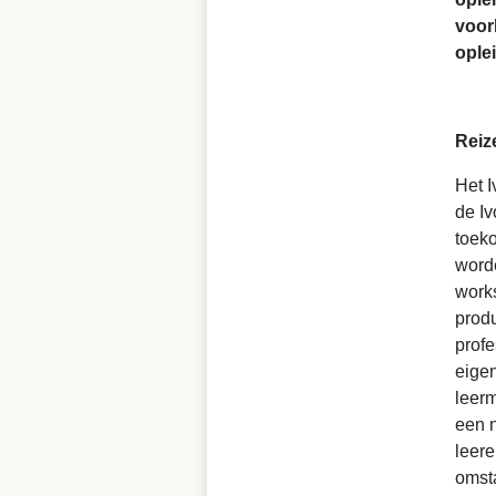
voor
ople
Reiz
Het I
de Iv
toeko
word
works
produ
profe
eigen
leerm
een 
leere
omst