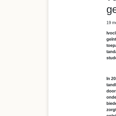
ge
19 m
Ivoc
geïn
toep
tand
stud
In 2
tand
door
onde
bied
zorg
ople