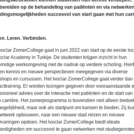
bereiden op de behandeling van patiënten en via netwerke
idingsmogelijkheden succesvol van start gaan met hun carr
en. Leren. Verbinden.
voclar ZomerCollege gaat in juni 2022 van start op de eerste loc
oclar Academy in Turkije. De studenten krijgen inzicht in hun
mstige werkomgeving met de nadruk op verdere scholing. Hierb
en kennis en nieuwe perspectieven meegegeven via diverse
hops en cursussen. Het Ivoclar ZomerCollege gaat verder dan 
cttraining. Er worden lezingen gegeven door vooraanstaande e
ssioneel advies over de interactie met patiënten en de start van
 carrière. Het zomerprogramma is bovendien niet alleen bedoel
ogelijkheid, maar ook als startpunt om kansen te bieden. Zij k
netwerk opbouwen, naar een nieuwe stad reizen en nieuwe
rvaringen opdoen. Het Ivoclar ZomerCollege biedt ideale
andigheden om succesvol te gaan netwerken met studiegenote