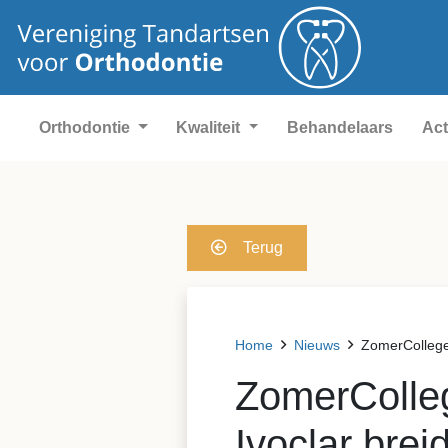
Orthodontie
Kwaliteit
Behandelaars
Act
Terug
Home
Nieuws
ZomerCollege v
ZomerColleg
Ivoclar brei