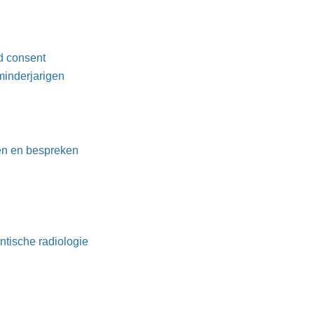
ed consent
inderjarigen
len en bespreken
ontische radiologie