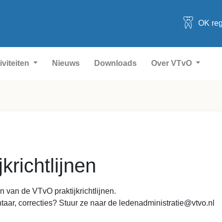
OK reg
iviteiten
Nieuws
Downloads
Over VTvO
krichtlijnen
 van de VTvO praktijkrichtlijnen.
aar, correcties? Stuur ze naar de ledenadministratie@vtvo.nl