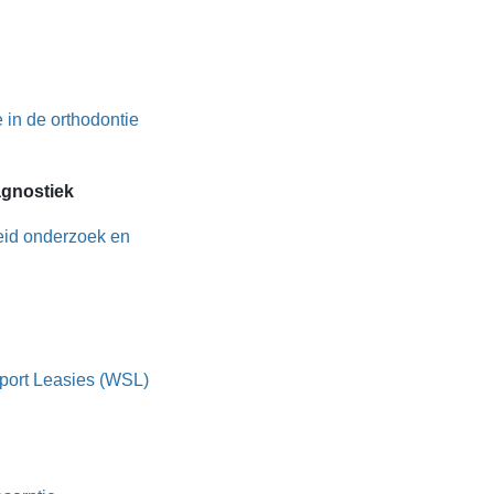
e in de orthodontie
agnostiek
reid onderzoek en
 Sport Leasies (WSL)